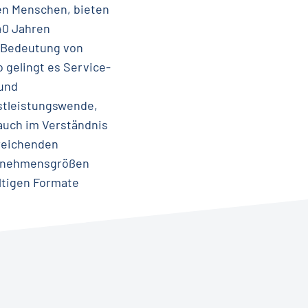
den Menschen, bieten
40 Jahren
e Bedeutung von
 gelingt es Service-
 und
nstleistungswende,
auch im Verständnis
treichenden
ernehmensgrößen
ltigen Formate