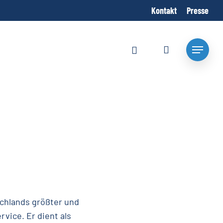
Kontakt
Presse
account
search
Menu
chlands größter und
vice. Er dient als