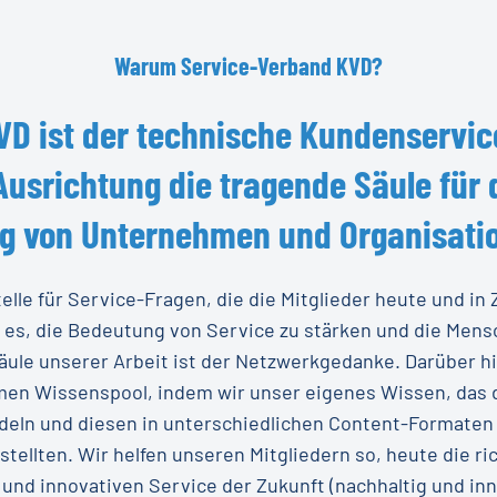
Warum
Service-Verband
KVD?
VD
ist
der
technische
Kundenservic
Ausrichtung
die
tragende
Säule
für
lg
von
Unternehmen
und
Organisati
telle für Service-Fragen, die die Mitglieder heute und i
t es, die Bedeutung von Service zu stärken und die Mens
ule unserer Arbeit ist der Netzwerkgedanke. Darüber h
men Wissenspool, indem wir unser eigenes Wissen, das d
deln und diesen in unterschiedlichen Content-Formaten
stellten. Wir helfen unseren Mitgliedern so, heute die r
und innovativen Service der Zukunft (nachhaltig und inno