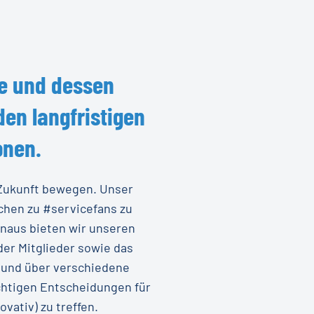
e
und
dessen
den
langfristigen
onen.
n Zukunft bewegen. Unser
chen zu #servicefans zu
inaus bieten wir unseren
er Mitglieder sowie das
 und über verschiedene
ichtigen Entscheidungen für
vativ) zu treffen.