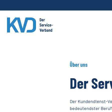
Skip
to
main
content
Über
uns
Der
Ser
Der Kundendienst-Ver
bedeutendster Berufs