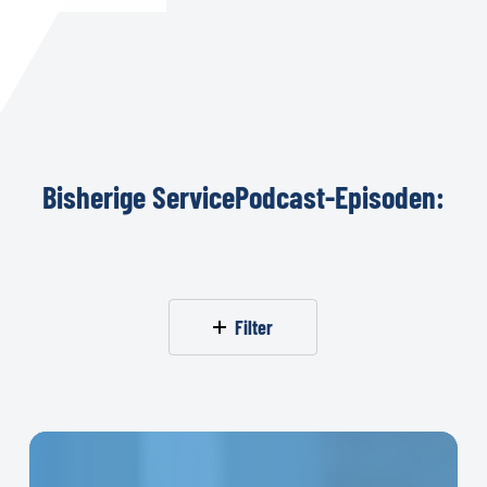
Bisherige
ServicePodcast-Episoden:
Filter
#104:
Service