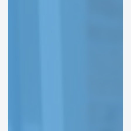
unter
Druck
–
Wie
Unternehmen
Logistik
und
Ersatzteilversorgung
krisenfest
machen