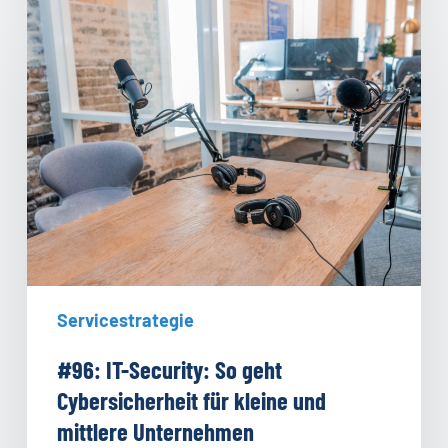
#96:
IT-
Security:
So
geht
Cybersicherheit
für
kleine
und
mittlere
Unternehmen
Servicestrategie
#96: IT-Security: So geht
Cybersicherheit für kleine und
mittlere Unternehmen