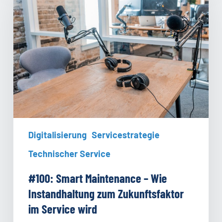
Maintenance
–
Wie
Instandhaltung
zum
Zukunftsfaktor
im
Service
wird
Digitalisierung
Servicestrategie
Technischer Service
#100: Smart Maintenance – Wie
Instandhaltung zum Zukunftsfaktor
im Service wird