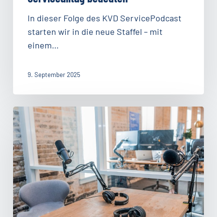
In dieser Folge des KVD ServicePodcast
starten wir in die neue Staffel – mit
einem…
9. September 2025
#97:
Cybersecurity
für
KMU:
Prävention,
Detektion,
Reaktion
in