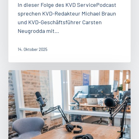
In dieser Folge des KVD ServicePodcast
sprechen KVD-Redakteur Michael Braun
und KVD-Geschäftsführer Carsten
Neugrodda mit…
14. Oktober 2025
#99:
Von
Chatbots
zu
Agenten:
Wie
KI
den