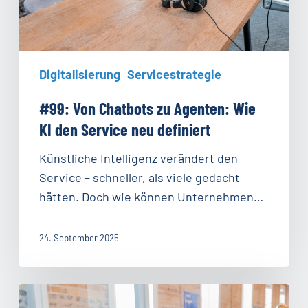
Service
neu
definiert
Digitalisierung
Servicestrategie
#99: Von Chatbots zu Agenten: Wie
KI den Service neu definiert
Künstliche Intelligenz verändert den
Service – schneller, als viele gedacht
hätten. Doch wie können Unternehmen…
24. September 2025
#98: