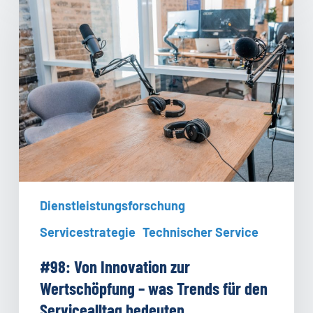
Von
Innovation
zur
Wertschöpfung
–
was
Trends
für
den
Servicealltag
bedeuten
Dienstleistungsforschung
Servicestrategie
Technischer Service
#98: Von Innovation zur
Wertschöpfung – was Trends für den
Servicealltag bedeuten