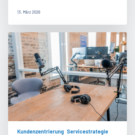
13. März 2026
#101:
Vom
Produktverkauf
zum
Service-
Vertrieb
–
Erfolgsstrategien,
Incentivierung
und
Kundennutzen
Kundenzentrierung
Servicestrategie