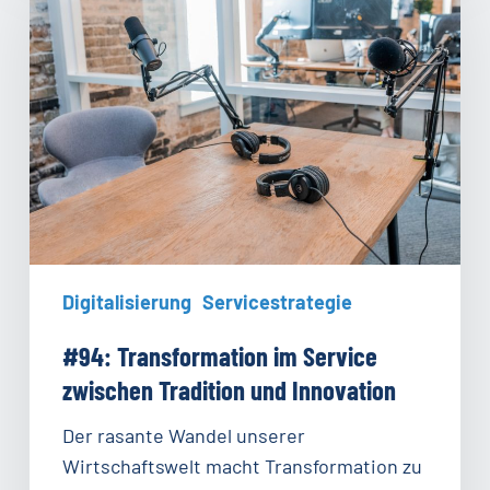
im
Service
zwischen
Tradition
und
Innovation
Digitalisierung
Servicestrategie
#94: Transformation im Service
zwischen Tradition und Innovation
Der rasante Wandel unserer
Wirtschaftswelt macht Transformation zu