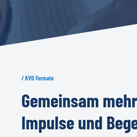
/
KVD
Formate
Gemeinsam
meh
Impulse
und
Beg