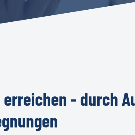
r
erreichen
-
durch
A
egnungen