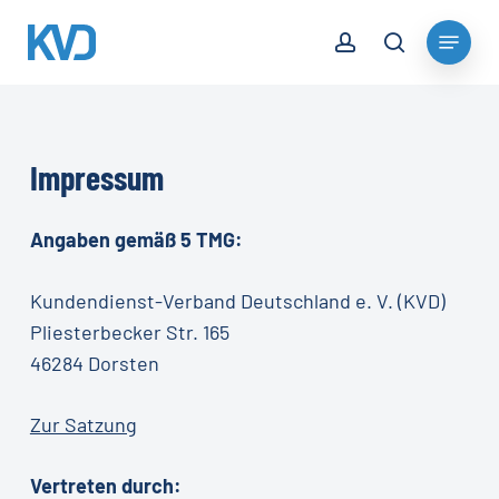
Skip
account
Menu
to
search
Close
main
Menu
content
Impressum
Angaben gemäß 5 TMG:
Kundendienst-Verband Deutschland e. V. (KVD)
Pliesterbecker Str. 165
46284 Dorsten
Zur Satzung
Vertreten durch: