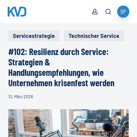
Skip
account
Menu
to
search
Close
main
Menu
content
Servicestrategie
Technischer Service
#102: Resilienz durch Service:
Strategien &
Handlungsempfehlungen, wie
Unternehmen krisenfest werden
13. März 2026