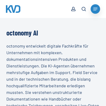
Skip
account
Menu
to
search
Close
main
Menu
content
octonomy
AI
octonomy entwickelt digitale Fachkräfte für
Unternehmen mit komplexen,
dokumentationsintensiven Produkten und
Dienstleistungen. Die KI-Agenten übernehmen
mehrstufige Aufgaben im Support, Field Service
und in der technischen Beratung, die bislang
hochqualifizierte Mitarbeitende erledigen
mussten. Sie verstehen unstrukturierte
Dokumentationen wie Handbücher oder
technische Zeichnungen, verarbeiten Live-Daten