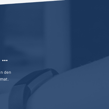
n
...
in den
mat.