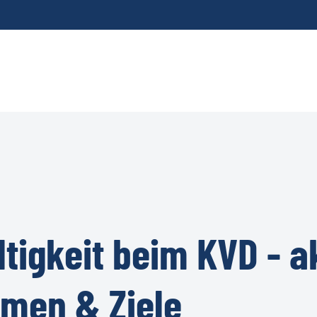
tigkeit
beim
KVD
-
a
hmen
&
Ziele