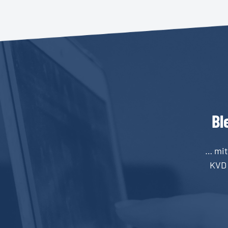
Bl
… mit
KVD