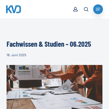
Skip
account
Menu
to
search
Close
main
Menu
content
Fachwissen & Studien – 06.2025
18. Juni 2025