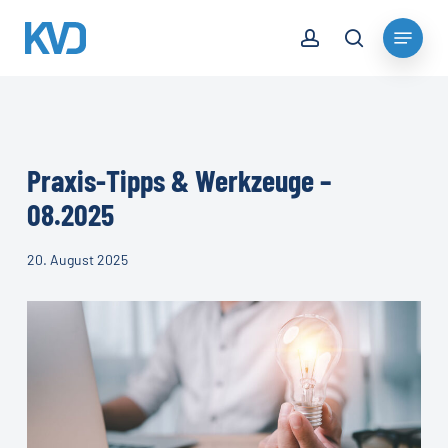
Skip
account
Menu
to
search
Close
main
Menu
content
Praxis-Tipps & Werkzeuge –
08.2025
20. August 2025