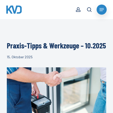
Skip
account
Menu
to
search
Close
main
Menu
content
Praxis-Tipps & Werkzeuge – 10.2025
15. Oktober 2025