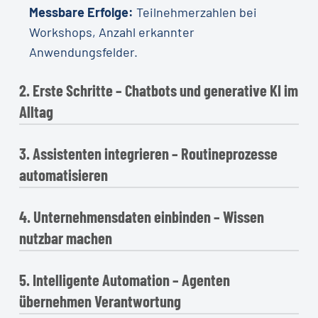
Messbare Erfolge:
Teilnehmerzahlen bei
Workshops, Anzahl erkannter
Anwendungsfelder.
2. Erste Schritte – Chatbots und generative KI im
Alltag
3. Assistenten integrieren – Routineprozesse
Mitarbeitende beginnen, KI-Tools wie
Microsoft Copilot oder DeepL produktiv zu
automatisieren
nutzen.
4. Unternehmensdaten einbinden – Wissen
Nun werden KI-Tools fest in Prozesse
Praxis-Tipp:
Etabliere klare
eingebettet, etwa für Ticketkategorisierung
nutzbar machen
Nutzungsrichtlinien, schule die Grundlagen
oder Wissensmanagement.
des Promptings und sammle erste
5. Intelligente Automation – Agenten
KI-Systeme greifen jetzt sicher und DSGVO-
Erfolgsgeschichten aus der Praxis.
Praxis-Tipp:
Starte mit 2–3
konform auf interne Dokumente zu.
übernehmen Verantwortung
Routineprozessen, wähle passende