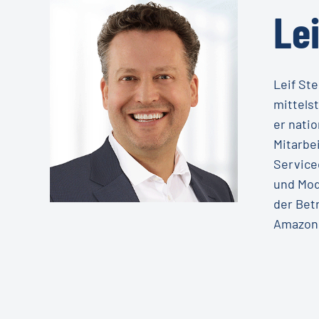
Lei
Leif St
mittels
er nati
Mitarbe
Service
und Mod
der Bet
Amazon 