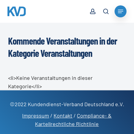
Skip
account
Menu
to
search
Close
main
Menu
content
Kommende Veranstaltungen in der
Kategorie Veranstaltungen
<li>Keine Veranstaltungen in dieser
Kategorie</li>
©2022 Kundendienst-Verband Deutschland e.V.
Impressum
/
Kontakt
/
Compliance- &
Kartellrechtliche Richtlinie