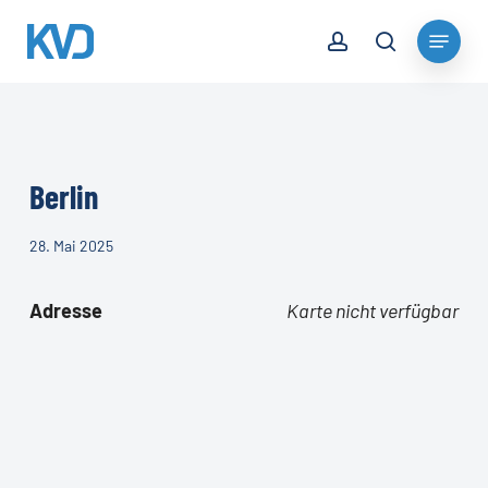
Skip
account
Menu
to
search
Close
main
Menu
content
Berlin
28. Mai 2025
Adresse
Karte nicht verfügbar