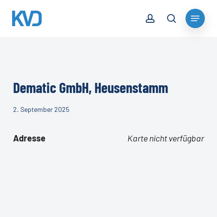
Skip
account
Menu
to
search
Close
main
Menu
content
Dematic GmbH, Heusenstamm
2. September 2025
Adresse
Karte nicht verfügbar