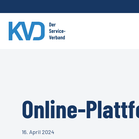
Skip
to
main
content
Online-Platt
16. April 2024