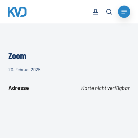
Skip
account
Menu
to
search
Close
main
Menu
content
Zoom
20. Februar 2025
Adresse
Karte nicht verfügbar