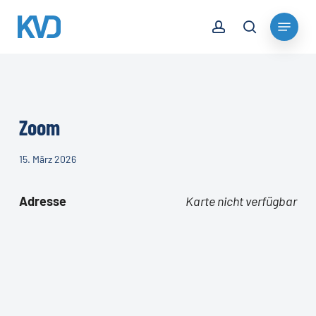
Skip
account
Menu
to
search
Close
main
Menu
content
Zoom
15. März 2026
Adresse
Karte nicht verfügbar