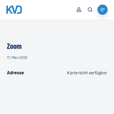
Skip
account
Menu
to
search
Close
main
Menu
content
Zoom
17. März 2026
Adresse
Karte nicht verfügbar