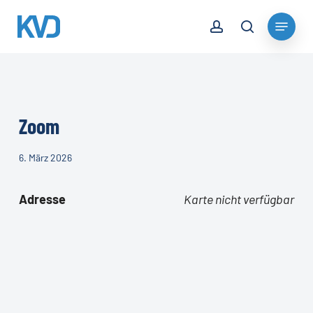
Skip
account
Menu
to
search
Close
main
Menu
content
Zoom
6. März 2026
Adresse
Karte nicht verfügbar