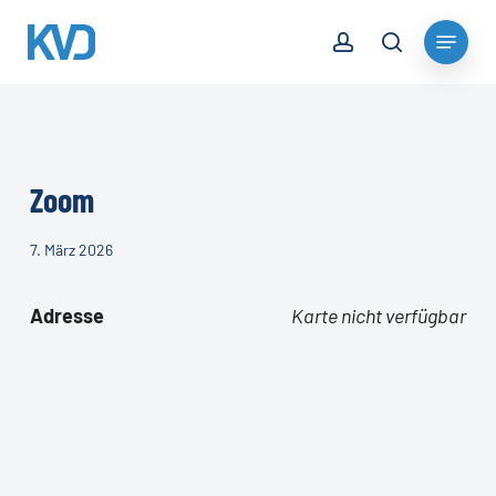
Skip
account
Menu
to
search
Close
main
Menu
content
Zoom
7. März 2026
Adresse
Karte nicht verfügbar