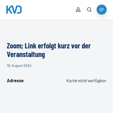
Skip
account
Menu
to
search
Close
main
Menu
content
Zoom; Link erfolgt kurz vor der
Veranstaltung
19. August 2024
Adresse
Karte nicht verfügbar