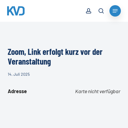
Skip
account
Menu
to
search
Close
main
Menu
content
Zoom, Link erfolgt kurz vor der
Veranstaltung
14. Juli 2025
Adresse
Karte nicht verfügbar