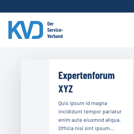
Skip
to
main
content
Expertenforum
XYZ
Expertenforum
XYZ
Quis ipsum id magna
incididunt tempor pariatur
enim aute eiusmod aliqua.
Officia nisi sint ipsum…