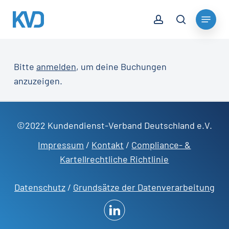
Skip
account
Menu
to
search
Close
main
Menu
content
Bitte
anmelden
, um deine Buchungen
anzuzeigen.
©2022 Kundendienst-Verband Deutschland e.V.
Impressum
/
Kontakt
/
Compliance- &
Kartellrechtliche Richtlinie
Datenschutz
/
Grundsätze der Datenverarbeitung