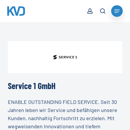
Skip
account
Menu
to
search
Close
main
Menu
content
Service
1
GmbH
ENABLE OUTSTANDING FIELD SERVICE. Seit 30
Jahren leben wir Service und befähigen unsere
Kunden, nachhaltig Fortschritt zu erzielen. Mit
wegweisenden Innovationen und tiefem