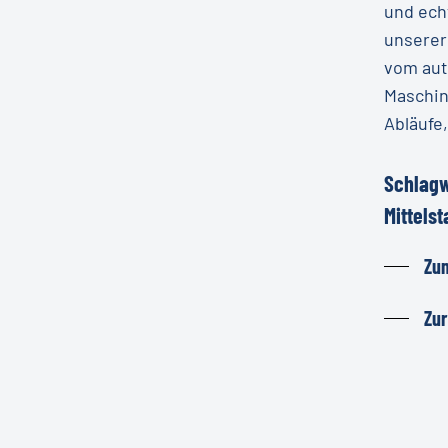
und ech
unserer
vom aut
Maschin
Abläufe
Schlagw
Mittels
Zu
Zur