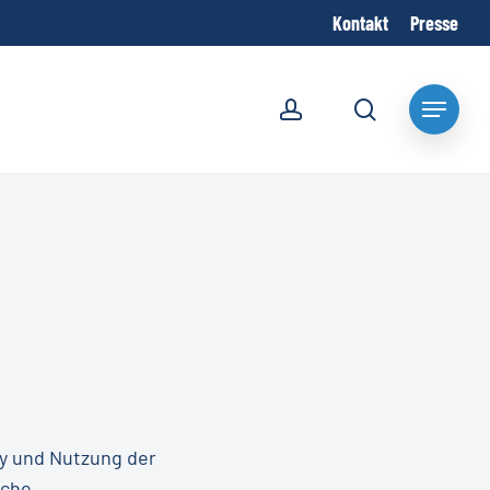
Kontakt
Presse
account
search
Menu
y und Nutzung der
uche.