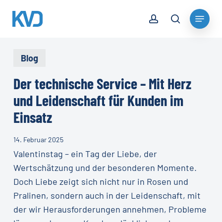
Skip
account
Menu
to
search
Close
main
Menu
content
Blog
Der technische Service – Mit Herz
und Leidenschaft für Kunden im
Einsatz
14. Februar 2025
Valentinstag – ein Tag der Liebe, der
Wertschätzung und der besonderen Momente.
Doch Liebe zeigt sich nicht nur in Rosen und
Pralinen, sondern auch in der Leidenschaft, mit
der wir Herausforderungen annehmen, Probleme