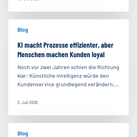
KI
Blog
macht
Prozesse
KI macht Prozesse effizienter, aber
effizienter,
Menschen machen Kunden loyal
aber
Menschen
Noch vor zwei Jahren schien die Richtung
machen
klar: Künstliche Intelligenz würde den
Kunden
Kundenservice grundlegend verändern,…
loyal
3. Juli 2026
Wissensdatenbanken
Blog
im