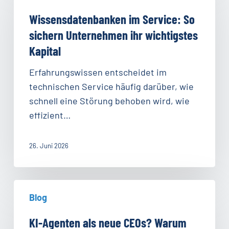
Service:
Wissensdatenbanken im Service: So
So
sichern Unternehmen ihr wichtigstes
sichern
Kapital
Unternehmen
ihr
Erfahrungswissen entscheidet im
wichtigstes
technischen Service häufig darüber, wie
Kapital
schnell eine Störung behoben wird, wie
effizient…
26. Juni 2026
KI-
Blog
Agenten
als
KI-Agenten als neue CEOs? Warum