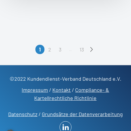
1
2
3
13
…
©2022 Kundendienst-Verband Deutschland e.V.
Impressum
/
Kontakt
/
Compliance- &
Kartellrechtliche Richtlinie
Datenschutz
/
Grundsätze der Datenverarbeitung