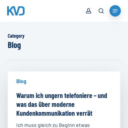
Skip
account
Menu
to
search
Close
main
Menu
content
Category
Blog
Warum
Blog
ich
ungern
Warum ich ungern telefoniere – und
telefoniere
was das über moderne
–
Kundenkommunikation verrät
und
was
Ich muss gleich zu Beginn etwas