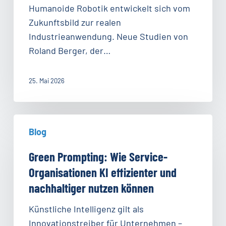
der
Humanoide Robotik entwickelt sich vom
Wendepunkt
Zukunftsbild zur realen
erreicht
Industrieanwendung. Neue Studien von
sein
Roland Berger, der…
könnte
25. Mai 2026
Green
Blog
Prompting:
Wie
Green Prompting: Wie Service-
Service-
Organisationen KI effizienter und
Organisationen
nachhaltiger nutzen können
KI
effizienter
Künstliche Intelligenz gilt als
und
Innovationstreiber für Unternehmen –