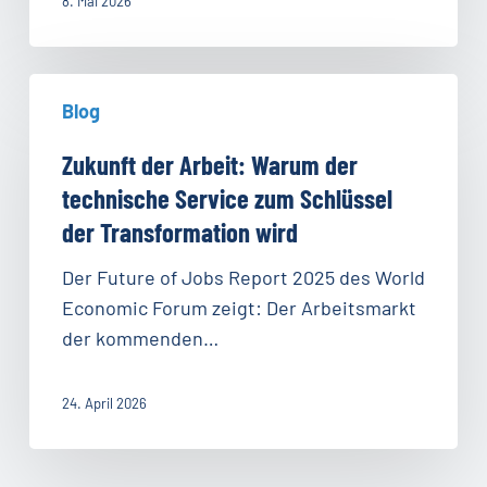
8. Mai 2026
Zukunft
Blog
der
Arbeit:
Zukunft der Arbeit: Warum der
Warum
technische Service zum Schlüssel
der
der Transformation wird
technische
Service
Der Future of Jobs Report 2025 des World
zum
Economic Forum zeigt: Der Arbeitsmarkt
Schlüssel
der kommenden…
der
Transformation
24. April 2026
wird