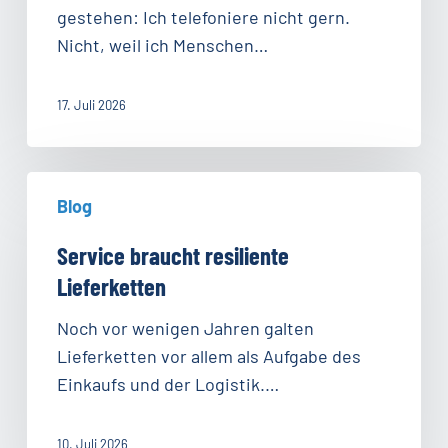
das
gestehen: Ich telefoniere nicht gern.
über
Nicht, weil ich Menschen…
moderne
Kundenkommunikation
17. Juli 2026
verrät
Service
Blog
braucht
resiliente
Service braucht resiliente
Lieferketten
Lieferketten
Noch vor wenigen Jahren galten
Lieferketten vor allem als Aufgabe des
Einkaufs und der Logistik.…
10. Juli 2026