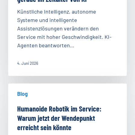
–
gerade
Künstliche Intelligenz, autonome
im
Systeme und intelligente
Zeitalter
Assistenzlösungen verändern den
von
Service mit hoher Geschwindigkeit. KI-
KI
Agenten beantworten…
4. Juni 2026
Humanoide
Blog
Robotik
im
Humanoide Robotik im Service:
Service:
Warum jetzt der Wendepunkt
Warum
erreicht sein könnte
jetzt