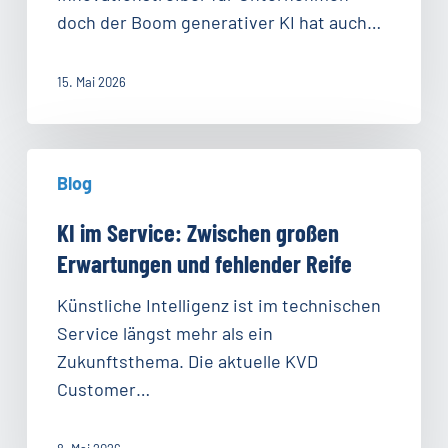
nachhaltiger
doch der Boom generativer KI hat auch…
nutzen
können
15. Mai 2026
KI
Blog
im
Service:
KI im Service: Zwischen großen
Zwischen
Erwartungen und fehlender Reife
großen
Erwartungen
Künstliche Intelligenz ist im technischen
und
Service längst mehr als ein
fehlender
Zukunftsthema. Die aktuelle KVD
Reife
Customer…