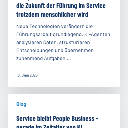
neue
die Zukunft der Führung im Service
CEOs?
trotzdem menschlicher wird
Warum
die
Neue Technologien verändern die
Zukunft
Führungsarbeit grundlegend. KI-Agenten
der
analysieren Daten, strukturieren
Führung
Entscheidungen und übernehmen
im
zunehmend Aufgaben,…
Service
trotzdem
18. Juni 2026
menschlicher
wird
Service
Blog
bleibt
People
Service bleibt People Business –
Business
gerade im Zeitalter von KI