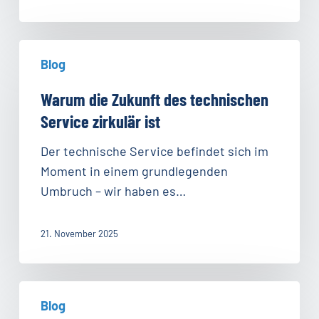
Unternehmen
etablieren
kann
Warum
–
Blog
die
und
Zukunft
Warum die Zukunft des technischen
muss
des
Service zirkulär ist
technischen
Service
Der technische Service befindet sich im
zirkulär
Moment in einem grundlegenden
ist
Umbruch – wir haben es…
21. November 2025
Wie
Blog
KI