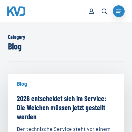
Skip
account
Menu
to
search
Close
main
Menu
content
Category
Blog
2026
Blog
entscheidet
sich
2026 entscheidet sich im Service:
im
Die Weichen müssen jetzt gestellt
Service:
werden
Die
Weichen
Der technische Service steht vor einem