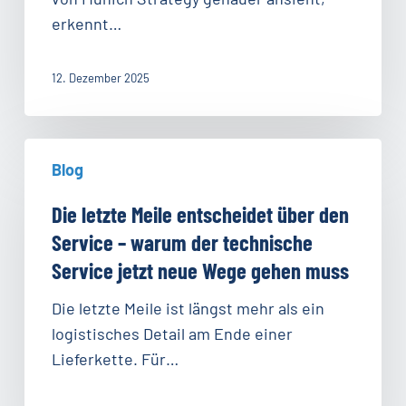
wird
erkennt…
12. Dezember 2025
Die
Blog
letzte
Meile
Die letzte Meile entscheidet über den
entscheidet
Service – warum der technische
über
Service jetzt neue Wege gehen muss
den
Service
Die letzte Meile ist längst mehr als ein
–
logistisches Detail am Ende einer
warum
Lieferkette. Für…
der
technische