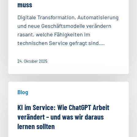
muss
Wie
technischer
Digitale Transformation, Automatisierung
Service
und neue Geschäftsmodelle verändern
sich
rasant, welche Fähigkeiten im
für
technischen Service gefragt sind.…
die
Arbeitswelt
24. Oktober 2025
2035
rüsten
muss
KI
Blog
im
Service:
KI im Service: Wie ChatGPT Arbeit
Wie
verändert – und was wir daraus
ChatGPT
lernen sollten
Arbeit