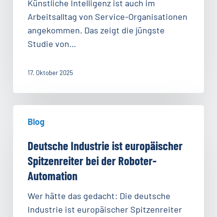
verändert
Künstliche Intelligenz ist auch im
–
Arbeitsalltag von Service-Organisationen
und
angekommen. Das zeigt die jüngste
was
Studie von…
wir
daraus
17. Oktober 2025
lernen
sollten
Deutsche
Blog
Industrie
ist
Deutsche Industrie ist europäischer
europäischer
Spitzenreiter bei der Roboter-
Spitzenreiter
Automation
bei
der
Wer hätte das gedacht: Die deutsche
Roboter-
Industrie ist europäischer Spitzenreiter