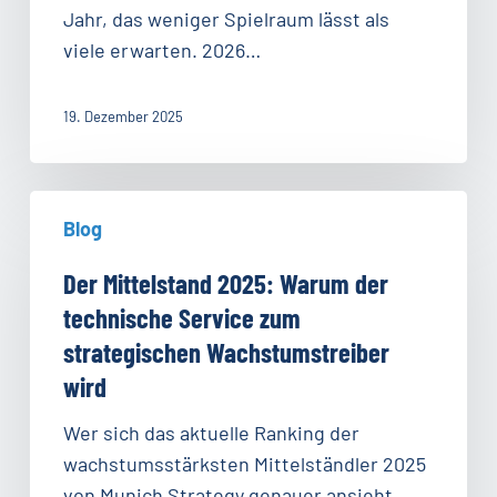
müssen
Jahr, das weniger Spielraum lässt als
jetzt
viele erwarten. 2026…
gestellt
werden
19. Dezember 2025
Der
Blog
Mittelstand
2025:
Der Mittelstand 2025: Warum der
Warum
technische Service zum
der
strategischen Wachstumstreiber
technische
wird
Service
zum
Wer sich das aktuelle Ranking der
strategischen
wachstumsstärksten Mittelständler 2025
Wachstumstreiber
von Munich Strategy genauer ansieht,