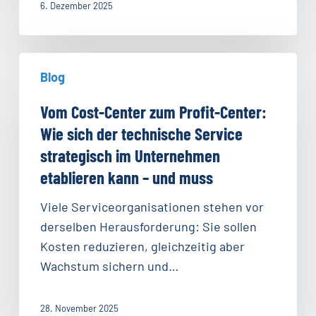
6. Dezember 2025
Service
jetzt
neue
Vom
Blog
Wege
Cost-
gehen
Center
Vom Cost-Center zum Profit-Center:
muss
zum
Wie sich der technische Service
Profit-
strategisch im Unternehmen
Center:
etablieren kann – und muss
Wie
sich
Viele Serviceorganisationen stehen vor
der
derselben Herausforderung: Sie sollen
technische
Kosten reduzieren, gleichzeitig aber
Service
Wachstum sichern und…
strategisch
im
28. November 2025