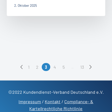
und
2. Oktober 2025
Selbstführung
1
2
3
4
5
13
…
©2022 Kundendienst-Verband Deutschland e.V.
Impressum
/
Kontakt
/
Compliance- &
Kartellrechtliche Richtlinie