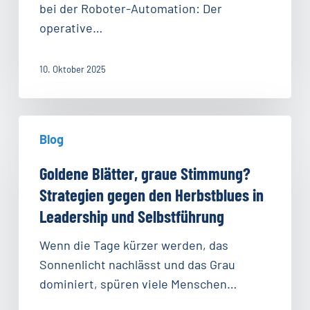
Automation
bei der Roboter-Automation: Der
operative…
10. Oktober 2025
Goldene
Blog
Blätter,
graue
Goldene Blätter, graue Stimmung?
Stimmung?
Strategien gegen den Herbstblues in
Strategien
Leadership und Selbstführung
gegen
den
Wenn die Tage kürzer werden, das
Herbstblues
Sonnenlicht nachlässt und das Grau
in
dominiert, spüren viele Menschen…
Leadership