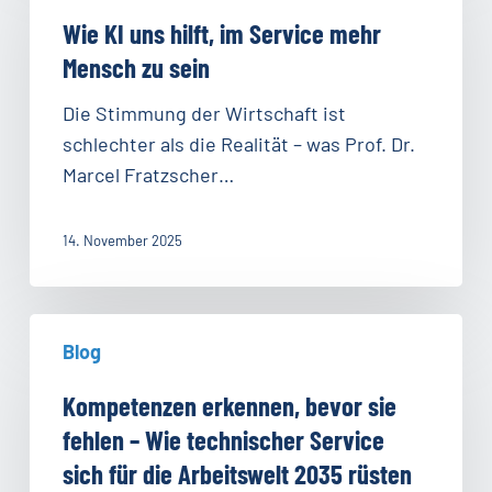
uns
Wie KI uns hilft, im Service mehr
hilft,
Mensch zu sein
im
Service
Die Stimmung der Wirtschaft ist
mehr
schlechter als die Realität – was Prof. Dr.
Mensch
Marcel Fratzscher…
zu
sein
14. November 2025
Kompetenzen
Blog
erkennen,
bevor
Kompetenzen erkennen, bevor sie
sie
fehlen – Wie technischer Service
fehlen
sich für die Arbeitswelt 2035 rüsten
–