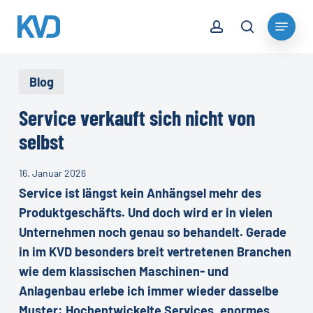
Skip
account
Menu
to
search
Close
main
Menu
content
Blog
Service verkauft sich nicht von
selbst
16. Januar 2026
Service ist längst kein Anhängsel mehr des
Produktgeschäfts. Und doch wird er in vielen
Unternehmen noch genau so behandelt. Gerade
in im KVD besonders breit vertretenen Branchen
wie dem klassischen Maschinen- und
Anlagenbau erlebe ich immer wieder dasselbe
Muster: Hochentwickelte Services, enormes