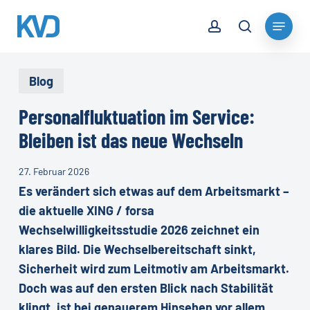
Skip
account
Menu
to
search
Close
main
Menu
content
Blog
Personalfluktuation im Service:
Bleiben ist das neue Wechseln
27. Februar 2026
Es verändert sich etwas auf dem Arbeitsmarkt –
die aktuelle XING / forsa
Wechselwilligkeitsstudie 2026 zeichnet ein
klares Bild. Die Wechselbereitschaft sinkt,
Sicherheit wird zum Leitmotiv am Arbeitsmarkt.
Doch was auf den ersten Blick nach Stabilität
klingt, ist bei genauerem Hinsehen vor allem