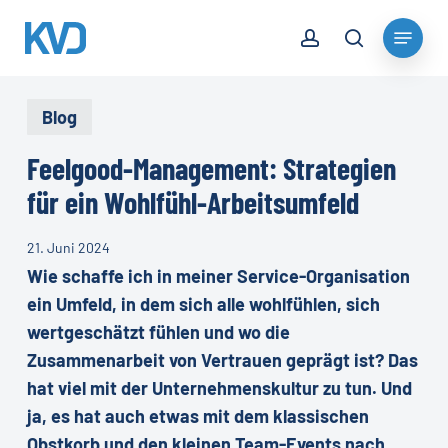
Skip
account
Menu
to
search
Close
main
Menu
content
Blog
Feelgood-Management: Strategien
für ein Wohlfühl-Arbeitsumfeld
21. Juni 2024
Wie schaffe ich in meiner Service-Organisation
ein Umfeld, in dem sich alle wohlfühlen, sich
wertgeschätzt fühlen und wo die
Zusammenarbeit von Vertrauen geprägt ist? Das
hat viel mit der Unternehmenskultur zu tun. Und
ja, es hat auch etwas mit dem klassischen
Obstkorb und den kleinen Team-Events nach