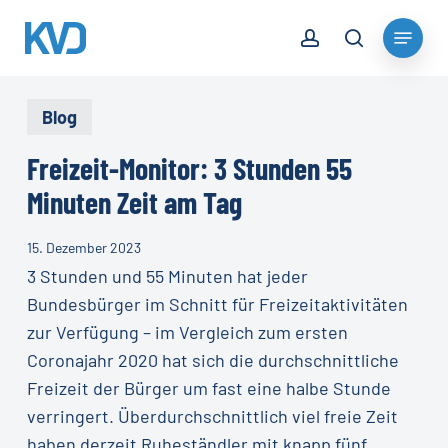
Skip
account
Menu
to
search
Close
main
Menu
content
Blog
Freizeit-Monitor: 3 Stunden 55
Minuten Zeit am Tag
15. Dezember 2023
3 Stunden und 55 Minuten hat jeder
Bundesbürger im Schnitt für Freizeitaktivitäten
zur Verfügung – im Vergleich zum ersten
Coronajahr 2020 hat sich die durchschnittliche
Freizeit der Bürger um fast eine halbe Stunde
verringert. Überdurchschnittlich viel freie Zeit
haben derzeit Ruheständler mit knapp fünf