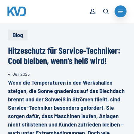
Skip
account
Menu
to
search
Close
main
Menu
content
Blog
Hitzeschutz für Service-Techniker:
Cool bleiben, wenn’s heiß wird!
4. Juli 2025
Wenn die Temperaturen in den Werkshallen
steigen, die Sonne gnadenlos auf das Blechdach
brennt und der Schweiß in Strömen fließt, sind
Service-Techniker besonders gefordert. Sie
sorgen dafür, dass Maschinen laufen, Anlagen
nicht stillstehen und Kunden zufrieden bleiben –
auch unter Extrembedingungen. Doch wie