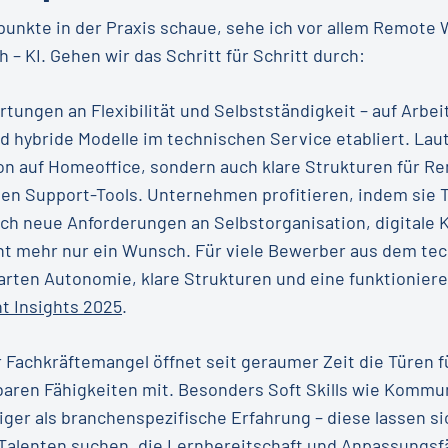
punkte in der Praxis schaue, sehe ich vor allem Remote 
 – KI. Gehen wir das Schritt für Schritt durch:
tungen an Flexibilität und Selbstständigkeit – auf Arbe
hybride Modelle im technischen Service etabliert. Laut
on auf Homeoffice, sondern auch klare Strukturen für Re
den Support-Tools. Unternehmen profitieren, indem sie
h neue Anforderungen an Selbstorganisation, digitale 
ht mehr nur ein Wunsch. Für viele Bewerber aus dem tec
rten Autonomie, klare Strukturen und eine funktionieren
t Insights 2025
.
 Fachkräftemangel öffnet seit geraumer Zeit die Türen f
gbaren Fähigkeiten mit. Besonders Soft Skills wie Komm
ger als branchenspezifische Erfahrung – diese lassen sic
Talenten suchen, die Lernbereitschaft und Anpassungsf