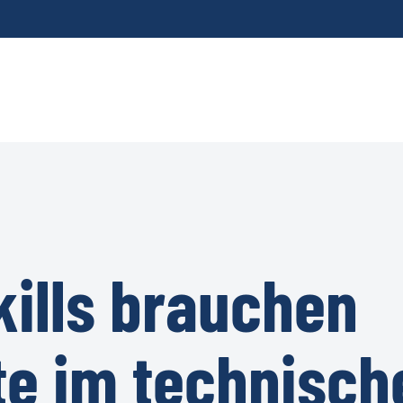
ills brauchen
te im technisch