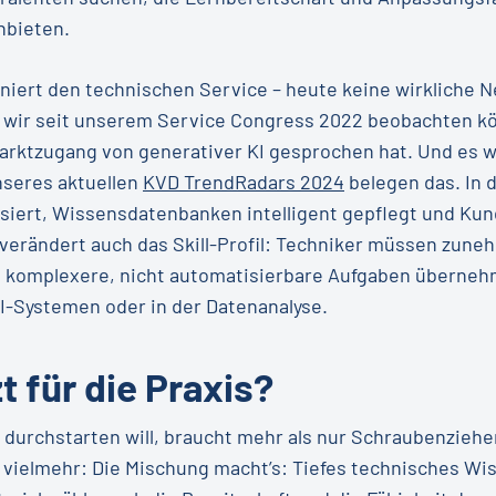
nbieten.
oniert den technischen Service – heute keine wirkliche N
e wir seit unserem Service Congress 2022 beobachten kö
arktzugang von generativer KI gesprochen hat. Und es wi
nseres aktuellen
KVD TrendRadars 2024
belegen das. In d
iert, Wissensdatenbanken intelligent gepflegt und Kun
 verändert auch das Skill-Profil: Techniker müssen zune
nd komplexere, nicht automatisierbare Aufgaben überneh
I-Systemen oder in der Datenanalyse.
t für die Praxis?
 durchstarten will, braucht mehr als nur Schraubenzieh
t vielmehr: Die Mischung macht’s: Tiefes technisches Wi