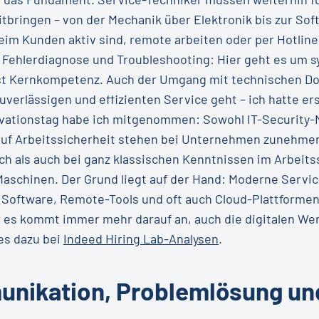
bringen – von der Mechanik über Elektronik bis zur Soft
 beim Kunden aktiv sind, remote arbeiten oder per Hotline
ie Fehlerdiagnose und Troubleshooting: Hier geht es um
st Kernkompetenz. Auch der Umgang mit technischen D
verlässigen und effizienten Service geht – ich hatte er
vationstag habe ich mitgenommen: Sowohl IT-Security
 auf Arbeitssicherheit stehen bei Unternehmen zunehme
h als auch bei ganz klassischen Kenntnissen im Arbeits
chinen. Der Grund liegt auf der Hand: Moderne Servic
Software, Remote-Tools und oft auch Cloud-Plattformen.
r es kommt immer mehr darauf an, auch die digitalen We
es dazu bei
Indeed Hiring Lab-Analysen
.
munikation, Problemlösung un