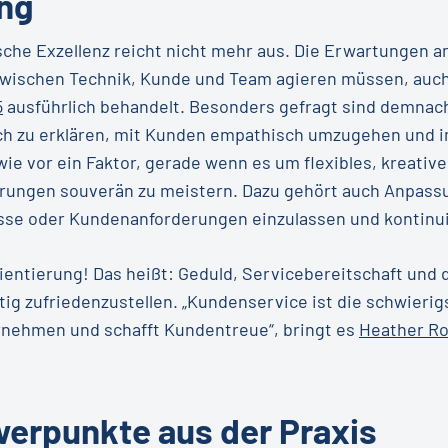
ng
che Exzellenz reicht nicht mehr aus. Die Erwartungen an 
 zwischen Technik, Kunde und Team agieren müssen, auch
5
ausführlich behandelt. Besonders gefragt sind demna
ch zu erklären, mit Kunden empathisch umzugehen und i
ie vor ein Faktor, gerade wenn es um flexibles, kreativ
ungen souverän zu meistern. Dazu gehört auch Anpassun
sse oder Kundenanforderungen einzulassen und kontinuie
ientierung! Das heißt: Geduld, Servicebereitschaft und 
g zufriedenzustellen. „Kundenservice ist die schwierig
rnehmen und schafft Kundentreue“, bringt es
Heather R
werpunkte aus der Praxis