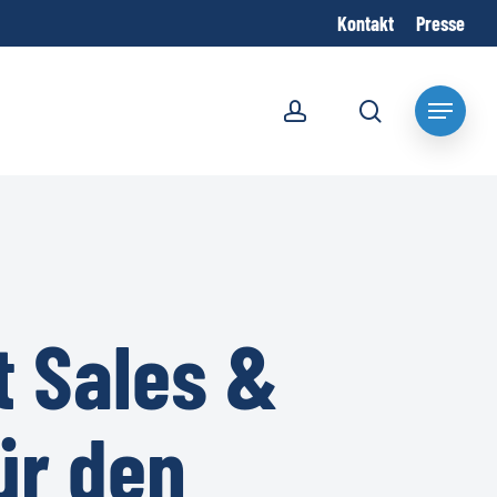
Kontakt
Presse
account
search
Menu
nt Sales &
ür den