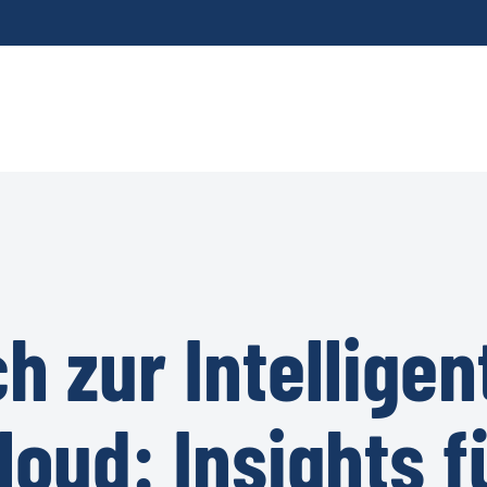
ch zur Intellige
loud: Insights f