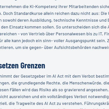
ernehmen die KI-Kompetenz ihrer Mitarbeitenden sicher
. Doch Standardkurse allein reichen dazu nicht aus: D
n sowohl deren Ausbildung, technische Kenntnisse und 
 den Einsatz kommen sollen. So unterscheiden sich die 
reichen – von Vertrieb über Personalwesen bis zu IT, F
r alle kann jedoch ein sinn- voller Ausgangspunkt sein.
eren, um sie gegen- über Aufsichtsbehörden nachwei
 setzen Grenzen
immt der Gesetzgeber im AI Act mit dem Verbot bestimm
ngen, die grundlegende Rechte, die Menschenwürde, die
esen Fällen wird das Risiko als so gravierend angesehen
cht ausreichen und ein vollständiges Verbot notwendig
iell, die Tragweite des AI Act zu verstehen. Führungskr