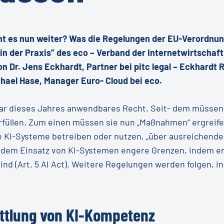
geht es nun weiter? Was die Regelungen der EU-Verordn
I in der Praxis” des eco – Verband der Internetwirtschaf
on Dr. Jens Eckhardt, Partner bei pitc legal – Eckhard
hael Hase, Manager Euro- Cloud bei eco.
ruar dieses Jahres anwendbares Recht. Seit- dem müsse
rfüllen. Zum einen müssen sie nun „Maßnahmen“ ergreifen
e KI-Systeme betreiben oder nutzen, „über ausreichende 
t dem Einsatz von KI-Systemen engere Grenzen, indem er 
nd (Art. 5 AI Act). Weitere Regelungen werden folgen, i
ttlung von KI-Kompetenz