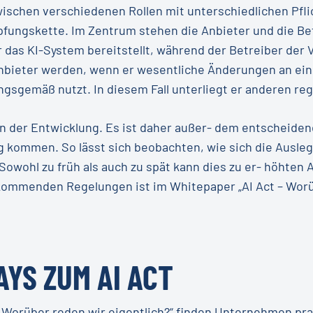
ischen verschiedenen Rollen mit unterschiedlichen Pfli
ungskette. Im Zentrum stehen die Anbieter und die Betr
r das KI-System bereitstellt, während der Betreiber der 
nbieter werden, wenn er wesentliche Änderungen an ein
sgemäß nutzt. In diesem Fall unterliegt er anderen reg
 in der Entwicklung. Es ist daher außer- dem entscheide
kommen. So lässt sich beobachten, wie sich die Auslegu
Sowohl zu früh als auch zu spät kann dies zu er- höhten
mmenden Regelungen ist im Whitepaper „AI Act – Worübe
AYS ZUM AI ACT
– Worüber reden wir eigentlich?“ finden Unternehmen pr