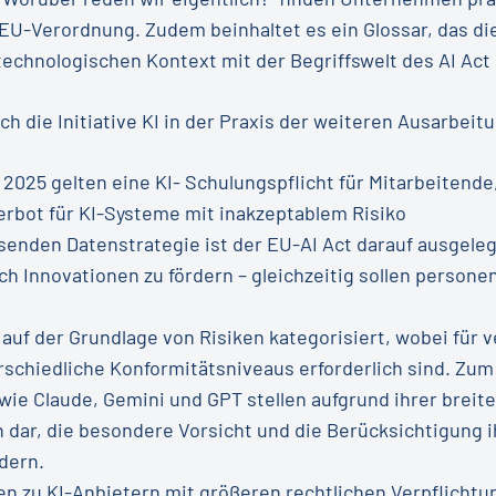
EU-Verordnung. Zudem beinhaltet es ein Glossar, das d
echnologischen Kontext mit der Begriffswelt des AI Act 
ich die Initiative KI in der Praxis der weiteren Ausarbei
 2025 gelten eine KI- Schulungspflicht für Mitarbeitende
erbot für KI-Systeme mit inakzeptablem Risiko
ssenden Datenstrategie ist der EU-AI Act darauf ausgelegt
ch Innovationen zu fördern – gleichzeitig sollen perso
uf der Grundlage von Risiken kategorisiert, wobei für 
hiedliche Konformitätsniveaus erforderlich sind. Zum B
ie Claude, Gemini und GPT stellen aufgrund ihrer brei
 dar, die besondere Vorsicht und die Berücksichtigung i
dern.
 zu KI-Anbietern mit größeren rechtlichen Verpflichtu