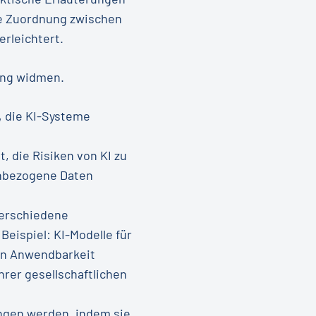
ie Zuordnung zwischen
erleichtert.
tung widmen.
, die KI-Systeme
, die Risiken von KI zu
nenbezogene Daten
verschiedene
eispiel: KI-Modelle für
ten Anwendbarkeit
hrer gesellschaftlichen
ngen werden, indem sie