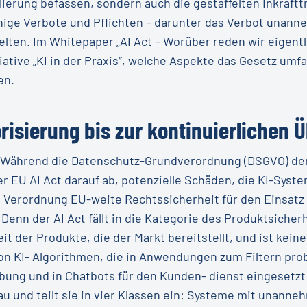
erung befassen, sondern auch die gestaffelten Inkrafttr
inige Verbote und Pflichten – darunter das Verbot unann
elten. Im Whitepaper „AI Act – Worüber reden wir eigentl
ative „KI in der Praxis“, welche Aspekte das Gesetz um
en.
risierung bis zur kontinuierlichen 
s: Während die Datenschutz-Grundverordnung (DSGVO) d
er EU AI Act darauf ab, potenzielle Schäden, die KI-Sys
ie Verordnung EU-weite Rechtssicherheit für den Einsatz 
enn der AI Act fällt in die Kategorie des Produktsicherh
t der Produkte, die der Markt bereitstellt, und ist keine
n KI- Algorithmen, die in Anwendungen zum Filtern prob
rbung und in Chatbots für den Kunden- dienst eingesetzt 
au und teilt sie in vier Klassen ein: Systeme mit unan