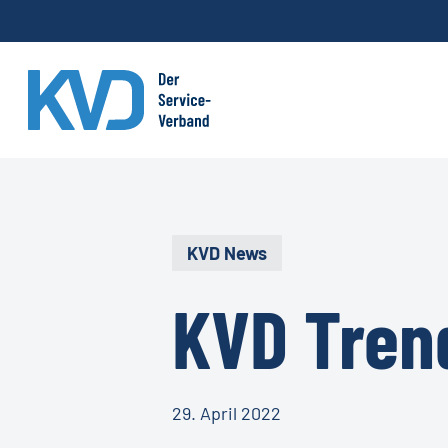
Skip
to
main
content
KVD News
KVD Tren
29. April 2022