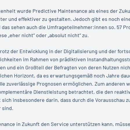
genheit wurde Predictive Maintenance als eines der Zuk
ter und effektiver zu gestalten. Jedoch gibt es noch eine
das sehen auch die Umfrageteilnehmer:innen so. 57 Pro
e „eher nicht“ oder „absolut nicht“ zu.
trotz der Entwicklung in der Digitalisierung und der for
ichkeiten im Rahmen von prädiktiven Instandhaltungsstr
n und ein Großteil der Befragten von deren Nutzen nicht
lichen Horizont, da es erwartungsgemäß noch Jahre daue
le zuverlässige Prognosen ermöglichen. Zum anderen wi
omplementäre Dienstleistung betrachtet, die den reaktiv
t sich insbesondere darin, dass durch die Vorausschau z
 sind.
tenance in Zukunft den Service unterstützen kann, müs