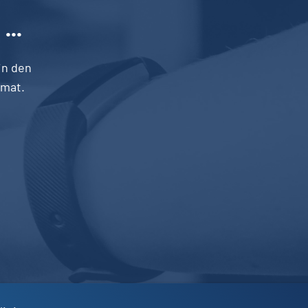
n
...
in den
mat.