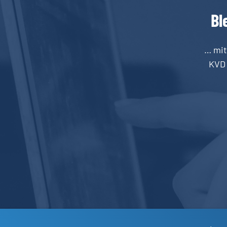
Bl
… mit
KVD