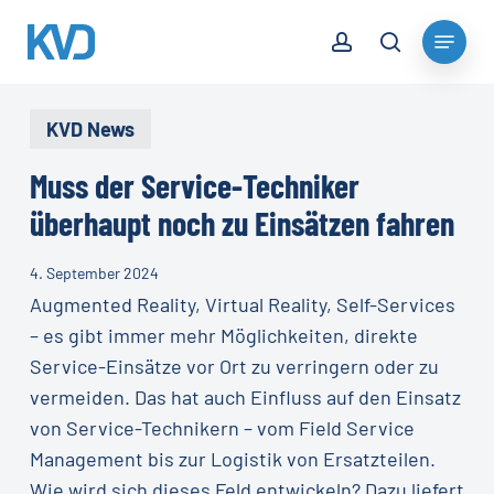
Skip
account
Menu
to
search
Close
main
Menu
content
KVD News
Muss der Service-Techniker
überhaupt noch zu Einsätzen fahren
4. September 2024
Augmented Reality, Virtual Reality, Self-Services
– es gibt immer mehr Möglichkeiten, direkte
Service-Einsätze vor Ort zu verringern oder zu
vermeiden. Das hat auch Einfluss auf den Einsatz
von Service-Technikern – vom Field Service
Management bis zur Logistik von Ersatzteilen.
Wie wird sich dieses Feld entwickeln? Dazu liefert