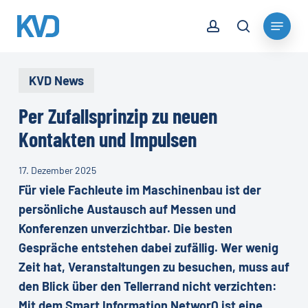
Skip
account
Menu
to
search
Close
main
Menu
content
KVD News
Per Zufallsprinzip zu neuen
Kontakten und Impulsen
17. Dezember 2025
Für viele Fachleute im Maschinenbau ist der
persönliche Austausch auf Messen und
Konferenzen unverzichtbar. Die besten
Gespräche entstehen dabei zufällig. Wer wenig
Zeit hat, Veranstaltungen zu besuchen, muss auf
den Blick über den Tellerrand nicht verzichten:
Mit dem Smart Information NetworQ ist eine