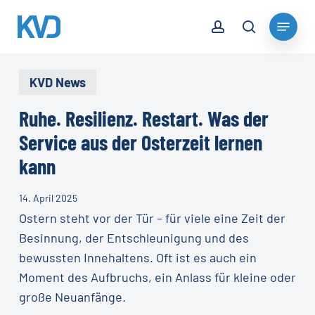
Skip
account
Menu
to
search
Close
main
Menu
content
KVD News
Ruhe. Resilienz. Restart. Was der
Service aus der Osterzeit lernen
kann
14. April 2025
Ostern steht vor der Tür – für viele eine Zeit der
Besinnung, der Entschleunigung und des
bewussten Innehaltens. Oft ist es auch ein
Moment des Aufbruchs, ein Anlass für kleine oder
große Neuanfänge.