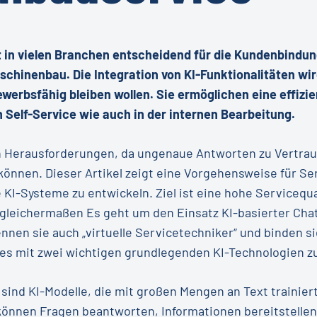
t in vielen Branchen entscheidend für die Kundenbindun
aschinenbau. Die Integration von KI-Funktionalitäten w
erbsfähig bleiben wollen. Sie ermöglichen eine effizi
Self-Service wie auch in der internen Bearbeitung.
ch Herausforderungen, da ungenaue Antworten zu Vertra
önnen. Dieser Artikel zeigt eine Vorgehensweise für Se
I-Systeme zu entwickeln. Ziel ist eine hohe Servicequa
leichermaßen Es geht um den Einsatz KI-basierter Chat
nnen sie auch „virtuelle Servicetechniker“ und binden 
r es mit zwei wichtigen grundlegenden KI-Technologien z
sind KI-Modelle, die mit großen Mengen an Text traini
können Fragen beantworten, Informationen bereitstelle