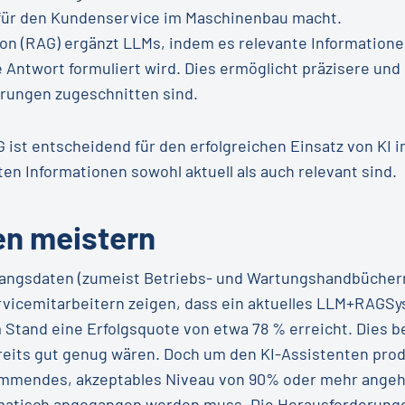
 für den Kundenservice im Maschinenbau macht.
on (RAG) ergänzt LLMs, indem es relevante Information
 Antwort formuliert wird. Dies ermöglicht präzisere un
rungen zugeschnitten sind.
ist entscheidend für den erfolgreichen Einsatz von KI 
lten Informationen sowohl aktuell als auch relevant sind.
n meistern
sgangsdaten (zumeist Betriebs- und Wartungshandbüche
vicemitarbeitern zeigen, dass ein aktuelles LLM+RAGS
and eine Erfolgsquote von etwa 78 % erreicht. Dies bed
reits gut genug wären. Doch um den KI-Assistenten prod
estimmendes, akzeptables Niveau von 90% oder mehr ange
ematisch angegangen werden muss. Die Herausforderungen