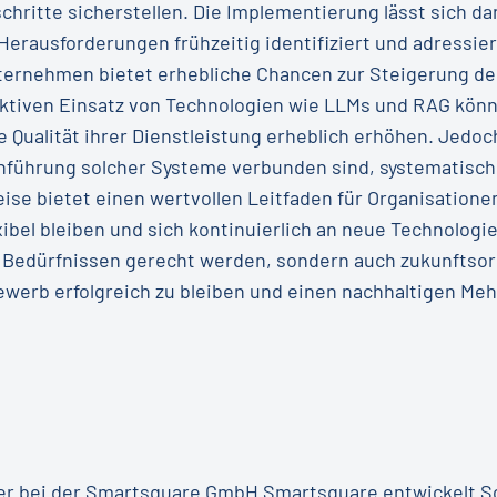
chritte sicherstellen. Die Implementierung lässt sich da
Herausforderungen frühzeitig identifiziert und adressie
ternehmen bietet erhebliche Chancen zur Steigerung der
ektiven Einsatz von Technologien wie LLMs und RAG kö
 Qualität ihrer Dienstleistung erheblich erhöhen. Jedoch
nführung solcher Systeme verbunden sind, systematisch z
e bietet einen wertvollen Leitfaden für Organisationen
bel bleiben und sich kontinuierlich an neue Technolog
n Bedürfnissen gerecht werden, sondern auch zukunftsor
ewerb erfolgreich zu bleiben und einen nachhaltigen Meh
er bei der Smartsquare GmbH Smartsquare entwickelt S