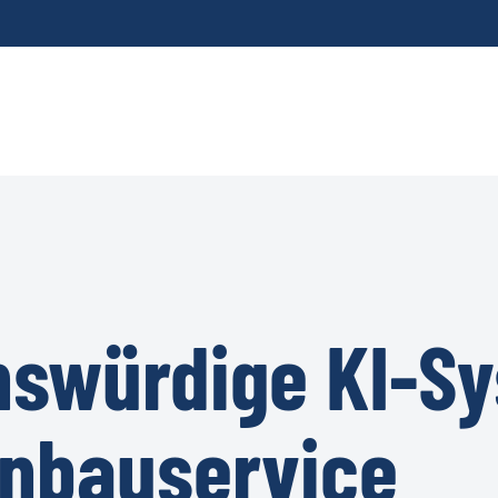
nswürdige KI-S
nbauservice