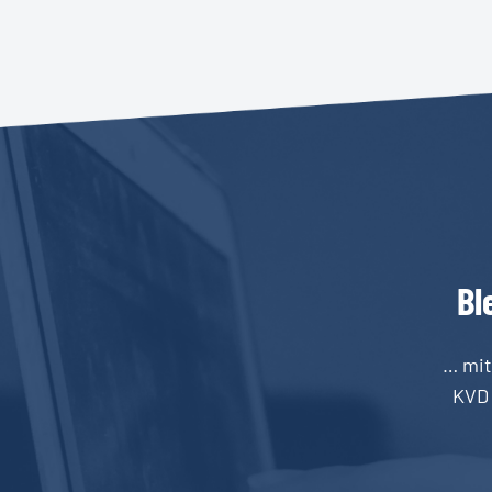
Bl
… mit
KVD