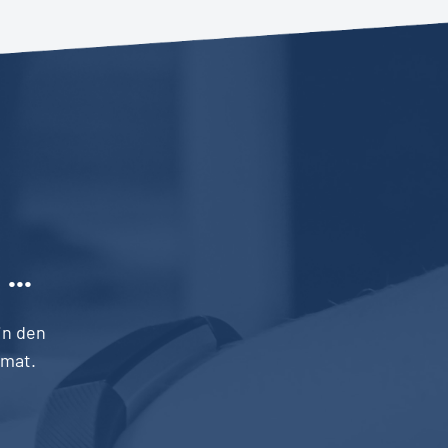
n
...
in den
mat.