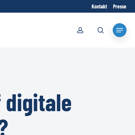
Kontakt
Presse
account
search
Menu
 digitale
?