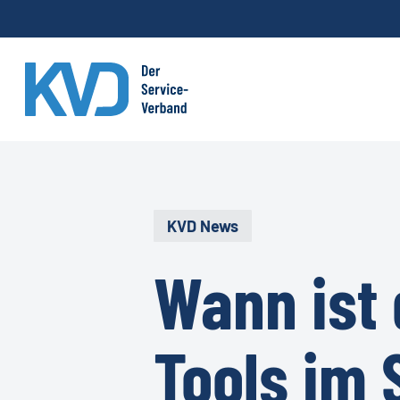
Skip
to
main
content
KVD News
Wann ist 
Tools im 