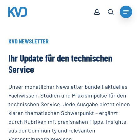
Skip
account
Menu
to
search
Close
main
Menu
content
KVD
NEWSLETTER
Ihr
Update
für
den
technischen
Service
Unser monatlicher Newsletter bündelt aktuelles
Fachwissen, Studien und Praxisimpulse für den
technischen Service. Jede Ausgabe bietet einen
klaren thematischen Schwerpunkt – ergänzt
durch Rubriken mit praxisnahen Tipps, Insights
aus der Community und relevanten
Veranstaltungshinweisen.