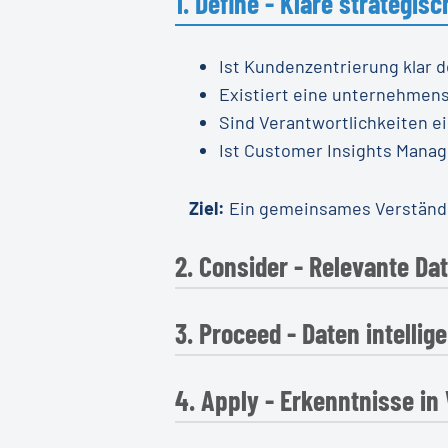
1. Define - Klare strategis
Ist Kundenzentrierung klar d
Existiert eine unternehmens
Sind Verantwortlichkeiten ein
Ist Customer Insights Mana
Ziel:
Ein gemeinsames Verständnis
2. Consider - Relevante D
3. Proceed - Daten intelli
Welche Datenquellen entlang
Feedback)?
Werden Daten zielgerichtet
4. Apply - Erkenntnisse i
Welche Analyseverfahren kom
Welche Systeme und Tools u
Werden Daten aus unterschie
Ist klar definiert, welche D