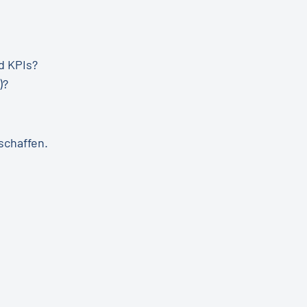
d KPIs?
)?
schaffen.
iceeinsätze, Nutzungsdaten,
zu Advanced Analytics)?