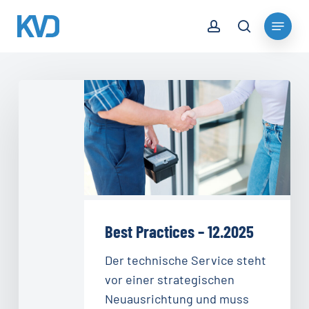
Skip
account
Menu
to
search
Close
main
Menu
content
Best
Practices
–
12.2025
Best Practices – 12.2025
Der technische Service steht
vor einer strategischen
Neuausrichtung und muss