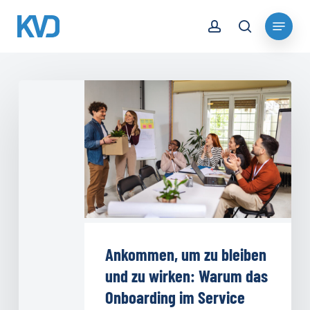
Skip
account
Menu
to
search
Close
main
Menu
content
Ankommen,
um
zu
bleiben
und
zu
wirken:
Warum
das
Ankommen, um zu bleiben
Onboarding
und zu wirken: Warum das
im
Onboarding im Service
Service