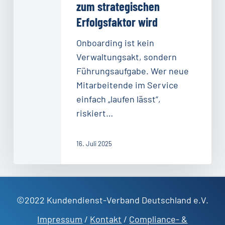
zum strategischen
zum
Erfolgsfaktor wird
strategischen
Erfolgsfaktor
Onboarding ist kein
wird
Verwaltungsakt, sondern
Führungsaufgabe. Wer neue
Mitarbeitende im Service
einfach „laufen lässt“,
riskiert…
16. Juli 2025
©2022 Kundendienst-Verband Deutschland e.V.
Impressum
/
Kontakt
/
Compliance- &