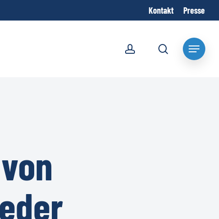
Kontakt
Presse
account
search
Menu
 von
ieder