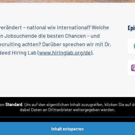
erändert – national wie international? Welche
Ep
en Jobsuchende die besten Chancen – und
cruiting achten? Darüber sprechen wir mit Dr.
eed Hiring Lab (
www.hiringlab.org/de
).
von
Standard
. Um auf den eigentlichen Inhalt zuzugreifen, klicken Sie auf 
dabei Daten an Drittanbieter weitergegeben werden.
Inhalt entsperren