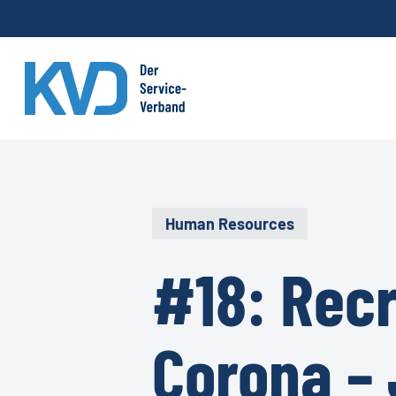
Skip
to
main
content
Human Resources
#18: Recr
Corona – 